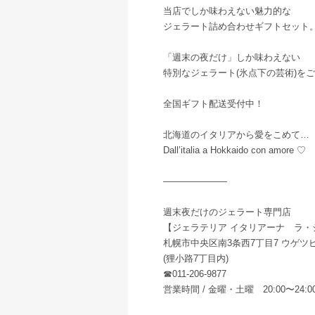
当店でしか味わえない魅力的な
ジェラート詰め合わせギフトセット
「週末の夜だけ」しか味わえない
特別なジェラート(氷点下の芸術)を
全国ギフト配送受付中！
北海道のイタリアから愛をこめて…
Dall’italia a Hokkaido con amore ♡
———————
週末夜だけのジェラート専門店
【ジェラテリア イタリアーナ ラ・
札幌市中央区南3条西7丁目7 ウゲツビ
(狸小路7丁目内)
☎︎011-206-9877
営業時間 / 金曜・土曜 20:00〜24:0