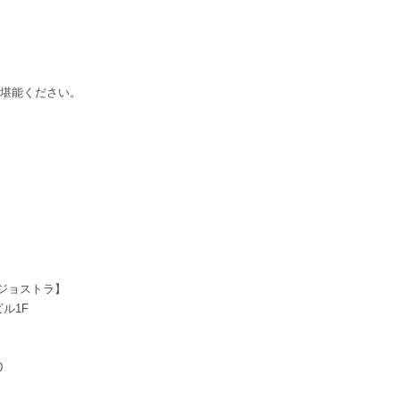
。
ご堪能ください。
ジョストラ】
ル1F
0