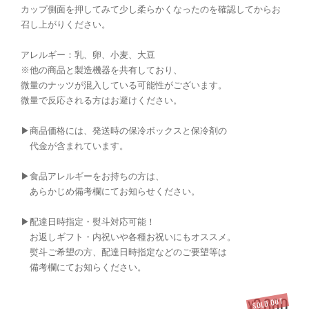
カップ側面を押してみて少し柔らかくなったのを確認してからお
召し上がりください。
アレルギー：乳、卵、小麦、大豆
※他の商品と製造機器を共有しており、
微量のナッツが混入している可能性がございます。
微量で反応される方はお避けください。
▶︎商品価格には、発送時の保冷ボックスと保冷剤の
代金が含まれています。
▶︎食品アレルギーをお持ちの方は、
あらかじめ備考欄にてお知らせください。
▶︎配達日時指定・熨斗対応可能！
お返しギフト・内祝いや各種お祝いにもオススメ。
熨斗ご希望の方、配達日時指定などのご要望等は
備考欄にてお知らください。
3,860
SOLD OUT
¥