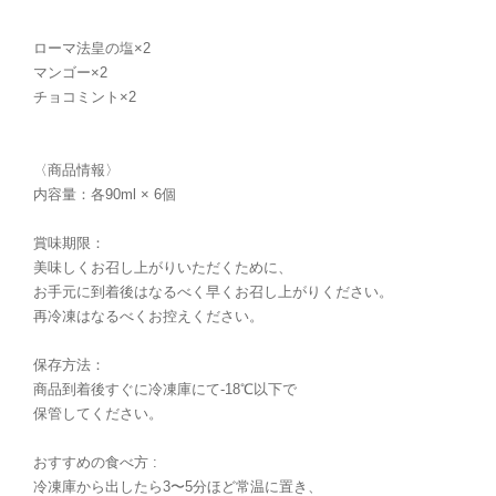
ローマ法皇の塩×2
マンゴー×2
チョコミント×2
〈商品情報〉
内容量：各90ml × 6個
賞味期限：
美味しくお召し上がりいただくために、
お手元に到着後はなるべく早くお召し上がりください。
再冷凍はなるべくお控えください。
保存方法：
商品到着後すぐに冷凍庫にて-18℃以下で
保管してください。
おすすめの食べ方 :
冷凍庫から出したら3〜5分ほど常温に置き、