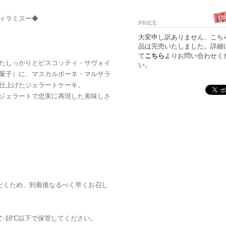
4
SO
¥
ィラミスー◆
PRICE
大変申し訳ありません、こち
品は完売いたしました。詳細
て
こちら
よりお問い合わせく
たしっかりとビスコッティ・サヴォイ
い。
菓子）に、マスカルポーネ・マルサラ
仕上げたジェラートケーキ。
ジェラートで忠実に再現した美味しさ
ただくため、到着後なるべく早くお召し
て-18℃以下で保管してください。