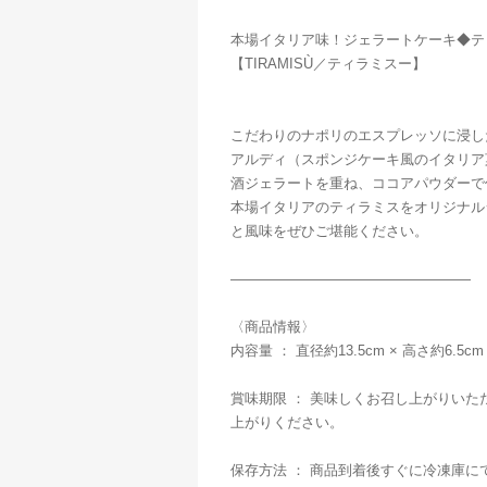
本場イタリア味！ジェラートケーキ◆テ
【TIRAMISÙ／ティラミスー】
こだわりのナポリのエスプレッソに浸し
アルディ（スポンジケーキ風のイタリア
酒ジェラートを重ね、ココアパウダーで
本場イタリアのティラミスをオリジナル
と風味をぜひご堪能ください。
—————————————————
〈商品情報〉
内容量 ： 直径約13.5cm × 高さ約6.5cm
賞味期限 ： 美味しくお召し上がりい
上がりください。
保存方法 ： 商品到着後すぐに冷凍庫に