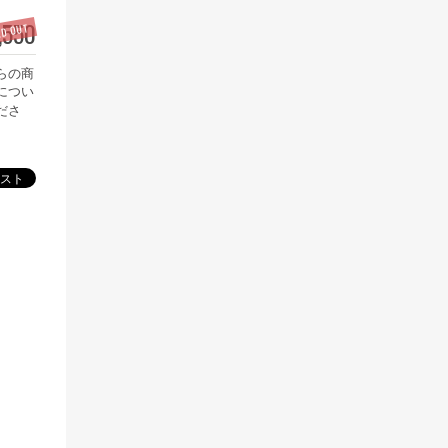
,550
LD OUT
らの商
につい
ださ