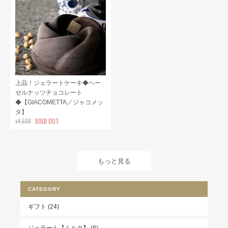
上品！ジェラートケーキ◆ヘー
ゼルナッツチョコレート
◆【GIACOMETTA／ジャコメッ
タ】
¥4,600
SOLD OUT
もっと見る
CATEGORY
ギフト (24)
ジェラート【ミルク】 (8)